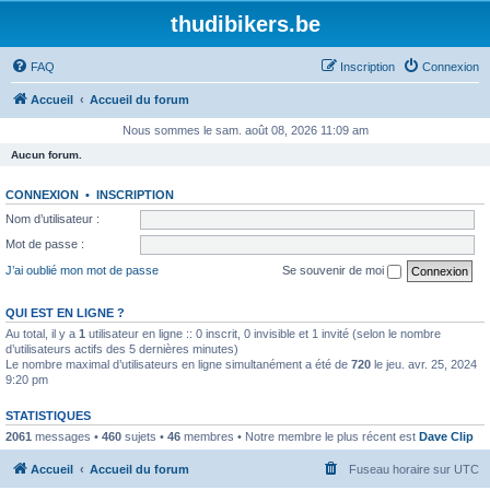
thudibikers.be
FAQ
Inscription
Connexion
Accueil
Accueil du forum
Nous sommes le sam. août 08, 2026 11:09 am
Aucun forum.
CONNEXION
•
INSCRIPTION
Nom d’utilisateur :
Mot de passe :
J’ai oublié mon mot de passe
Se souvenir de moi
QUI EST EN LIGNE ?
Au total, il y a
1
utilisateur en ligne :: 0 inscrit, 0 invisible et 1 invité (selon le nombre
d’utilisateurs actifs des 5 dernières minutes)
Le nombre maximal d’utilisateurs en ligne simultanément a été de
720
le jeu. avr. 25, 2024
9:20 pm
STATISTIQUES
2061
messages •
460
sujets •
46
membres • Notre membre le plus récent est
Dave Clip
Accueil
Accueil du forum
Fuseau horaire sur
UTC