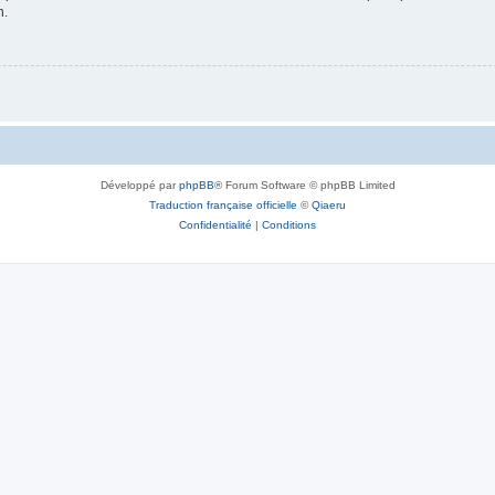
n.
Développé par
phpBB
® Forum Software © phpBB Limited
Traduction française officielle
©
Qiaeru
Confidentialité
|
Conditions