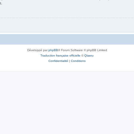
n.
Développé par
phpBB
® Forum Software © phpBB Limited
Traduction française officielle
©
Qiaeru
Confidentialité
|
Conditions