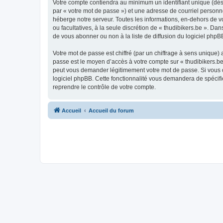
Votre compte contiendra au minimum un identifiant unique (dés
par « votre mot de passe ») et une adresse de courriel personn
héberge notre serveur. Toutes les informations, en-dehors de vot
ou facultatives, à la seule discrétion de « thudibikers.be ». 
de vous abonner ou non à la liste de diffusion du logiciel php
Votre mot de passe est chiffré (par un chiffrage à sens unique) 
passe est le moyen d’accès à votre compte sur « thudibikers.be 
peut vous demander légitimement votre mot de passe. Si vous ou
logiciel phpBB. Cette fonctionnalité vous demandera de spécifie
reprendre le contrôle de votre compte.
Accueil
Accueil du forum