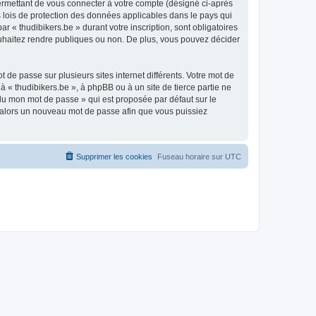
ermettant de vous connecter à votre compte (désigné ci-après
s lois de protection des données applicables dans le pays qui
r « thudibikers.be » durant votre inscription, sont obligatoires
souhaitez rendre publiques ou non. De plus, vous pouvez décider
 de passe sur plusieurs sites internet différents. Votre mot de
 « thudibikers.be », à phpBB ou à un site de tierce partie ne
du mon mot de passe » qui est proposée par défaut sur le
ra alors un nouveau mot de passe afin que vous puissiez
Supprimer les cookies
Fuseau horaire sur
UTC