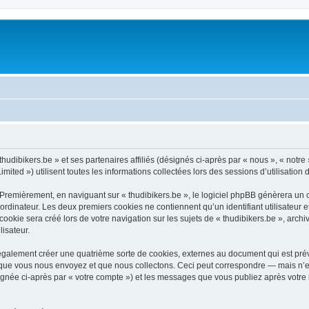
hudibikers.be » et ses partenaires affiliés (désignés ci-après par « nous », « notre »
ited ») utilisent toutes les informations collectées lors des sessions d’utilisation 
Premièrement, en naviguant sur « thudibikers.be », le logiciel phpBB génèrera un c
ordinateur. Les deux premiers cookies ne contiennent qu’un identifiant utilisateur 
kie sera créé lors de votre navigation sur les sujets de « thudibikers.be », archiv
lisateur.
également créer une quatrième sorte de cookies, externes au document qui est prév
que vous nous envoyez et que nous collectons. Ceci peut correspondre — mais n’es
ésignée ci-après par « votre compte ») et les messages que vous publiez après votre 