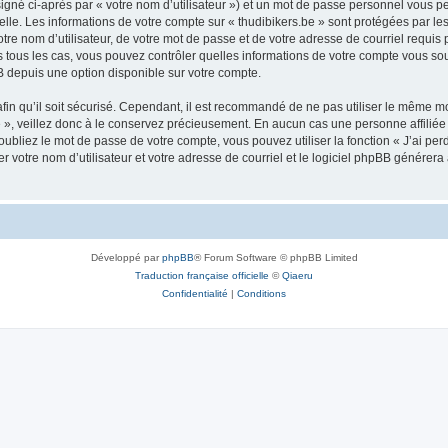
igné ci-après par « votre nom d’utilisateur ») et un mot de passe personnel vous p
elle. Les informations de votre compte sur « thudibikers.be » sont protégées par le
re nom d’utilisateur, de votre mot de passe et de votre adresse de courriel requis pa
Dans tous les cas, vous pouvez contrôler quelles informations de votre compte vous 
BB depuis une option disponible sur votre compte.
afin qu’il soit sécurisé. Cependant, il est recommandé de ne pas utiliser le même mot
», veillez donc à le conservez précieusement. En aucun cas une personne affiliée à
bliez le mot de passe de votre compte, vous pouvez utiliser la fonction « J’ai per
r votre nom d’utilisateur et votre adresse de courriel et le logiciel phpBB génére
Développé par
phpBB
® Forum Software © phpBB Limited
Traduction française officielle
©
Qiaeru
Confidentialité
|
Conditions