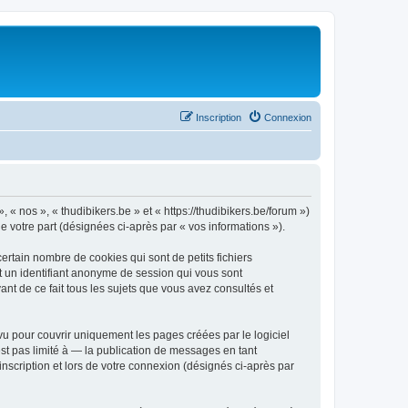
Inscription
Connexion
, « nos », « thudibikers.be » et « https://thudibikers.be/forum »)
de votre part (désignées ci-après par « vos informations »).
ertain nombre de cookies qui sont de petits fichiers
et un identifiant anonyme de session qui vous sont
ant de ce fait tous les sujets que vous avez consultés et
u pour couvrir uniquement les pages créées par le logiciel
t pas limité à — la publication de messages en tant
inscription et lors de votre connexion (désignés ci-après par