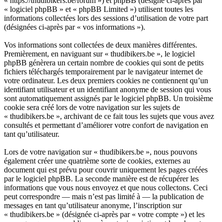
« https://thudibikers.be/forum ») et phpBB (désigné ci-après par
« logiciel phpBB » et « phpBB Limited ») utilisent toutes les
informations collectées lors des sessions d’utilisation de votre part
(désignées ci-après par « vos informations »).
Vos informations sont collectées de deux manières différentes.
Premièrement, en naviguant sur « thudibikers.be », le logiciel
phpBB génèrera un certain nombre de cookies qui sont de petits
fichiers téléchargés temporairement par le navigateur internet de
votre ordinateur. Les deux premiers cookies ne contiennent qu’un
identifiant utilisateur et un identifiant anonyme de session qui vous
sont automatiquement assignés par le logiciel phpBB. Un troisième
cookie sera créé lors de votre navigation sur les sujets de
« thudibikers.be », archivant de ce fait tous les sujets que vous avez
consultés et permettant d’améliorer votre confort de navigation en
tant qu’utilisateur.
Lors de votre navigation sur « thudibikers.be », nous pouvons
également créer une quatrième sorte de cookies, externes au
document qui est prévu pour couvrir uniquement les pages créées
par le logiciel phpBB. La seconde manière est de récupérer les
informations que vous nous envoyez et que nous collectons. Ceci
peut correspondre — mais n’est pas limité à — la publication de
messages en tant qu’utilisateur anonyme, l’inscription sur
« thudibikers.be » (désignée ci-après par « votre compte ») et les