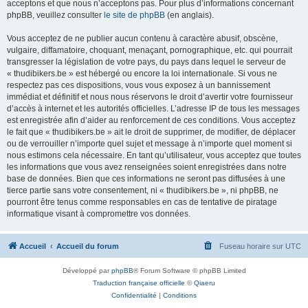
acceptons et que nous n’acceptons pas. Pour plus d’informations concernant
phpBB, veuillez consulter
le site de phpBB
(en anglais).
Vous acceptez de ne publier aucun contenu à caractère abusif, obscène,
vulgaire, diffamatoire, choquant, menaçant, pornographique, etc. qui pourrait
transgresser la législation de votre pays, du pays dans lequel le serveur de
« thudibikers.be » est hébergé ou encore la loi internationale. Si vous ne
respectez pas ces dispositions, vous vous exposez à un bannissement
immédiat et définitif et nous nous réservons le droit d’avertir votre fournisseur
d’accès à internet et les autorités officielles. L’adresse IP de tous les messages
est enregistrée afin d’aider au renforcement de ces conditions. Vous acceptez
le fait que « thudibikers.be » ait le droit de supprimer, de modifier, de déplacer
ou de verrouiller n’importe quel sujet et message à n’importe quel moment si
nous estimons cela nécessaire. En tant qu’utilisateur, vous acceptez que toutes
les informations que vous avez renseignées soient enregistrées dans notre
base de données. Bien que ces informations ne seront pas diffusées à une
tierce partie sans votre consentement, ni « thudibikers.be », ni phpBB, ne
pourront être tenus comme responsables en cas de tentative de piratage
informatique visant à compromettre vos données.
Accueil
Accueil du forum
Fuseau horaire sur
UTC
Développé par
phpBB
® Forum Software © phpBB Limited
Traduction française officielle
©
Qiaeru
Confidentialité
|
Conditions