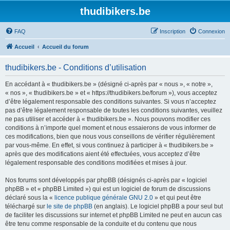
thudibikers.be
FAQ
Inscription
Connexion
Accueil
Accueil du forum
thudibikers.be - Conditions d’utilisation
En accédant à « thudibikers.be » (désigné ci-après par « nous », « notre »,
« nos », « thudibikers.be » et « https://thudibikers.be/forum »), vous acceptez
d’être légalement responsable des conditions suivantes. Si vous n’acceptez
pas d’être légalement responsable de toutes les conditions suivantes, veuillez
ne pas utiliser et accéder à « thudibikers.be ». Nous pouvons modifier ces
conditions à n’importe quel moment et nous essaierons de vous informer de
ces modifications, bien que nous vous conseillons de vérifier régulièrement
par vous-même. En effet, si vous continuez à participer à « thudibikers.be »
après que des modifications aient été effectuées, vous acceptez d’être
légalement responsable des conditions modifiées et mises à jour.
Nos forums sont développés par phpBB (désignés ci-après par « logiciel
phpBB » et « phpBB Limited ») qui est un logiciel de forum de discussions
déclaré sous la «
licence publique générale GNU 2.0
» et qui peut être
téléchargé sur
le site de phpBB
(en anglais). Le logiciel phpBB a pour seul but
de faciliter les discussions sur internet et phpBB Limited ne peut en aucun cas
être tenu comme responsable de la conduite et du contenu que nous