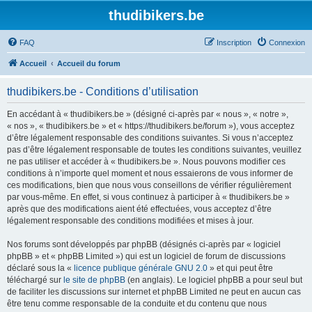
thudibikers.be
FAQ
Inscription
Connexion
Accueil
Accueil du forum
thudibikers.be - Conditions d’utilisation
En accédant à « thudibikers.be » (désigné ci-après par « nous », « notre »,
« nos », « thudibikers.be » et « https://thudibikers.be/forum »), vous acceptez
d’être légalement responsable des conditions suivantes. Si vous n’acceptez
pas d’être légalement responsable de toutes les conditions suivantes, veuillez
ne pas utiliser et accéder à « thudibikers.be ». Nous pouvons modifier ces
conditions à n’importe quel moment et nous essaierons de vous informer de
ces modifications, bien que nous vous conseillons de vérifier régulièrement
par vous-même. En effet, si vous continuez à participer à « thudibikers.be »
après que des modifications aient été effectuées, vous acceptez d’être
légalement responsable des conditions modifiées et mises à jour.
Nos forums sont développés par phpBB (désignés ci-après par « logiciel
phpBB » et « phpBB Limited ») qui est un logiciel de forum de discussions
déclaré sous la «
licence publique générale GNU 2.0
» et qui peut être
téléchargé sur
le site de phpBB
(en anglais). Le logiciel phpBB a pour seul but
de faciliter les discussions sur internet et phpBB Limited ne peut en aucun cas
être tenu comme responsable de la conduite et du contenu que nous